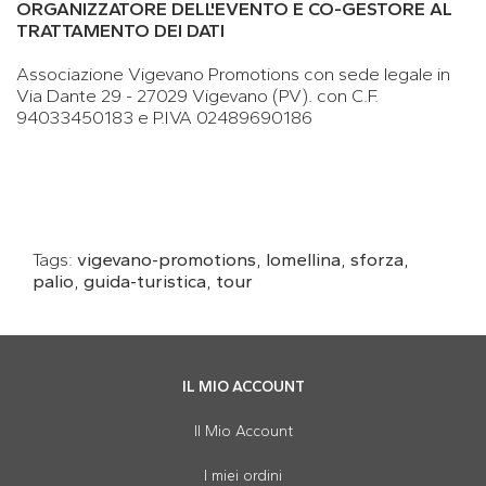
ORGANIZZATORE DELL'EVENTO E CO-GESTORE AL
TRATTAMENTO DEI DATI
Associazione Vigevano Promotions con sede legale in
Via Dante 29 - 27029 Vigevano (PV). con C.F.
94033450183 e P.IVA 02489690186
Tags:
vigevano-promotions
,
lomellina
,
sforza
,
palio
,
guida-turistica
,
tour
IL MIO ACCOUNT
Il Mio Account
I miei ordini