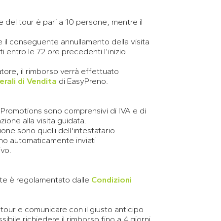
e del tour è pari a 10 persone, mentre il
 il conseguente annullamento della visita
 entro le 72 ore precedenti l’inizio
tore, il rimborso verrà effettuato
rali di Vendita
di EasyPreno.
no Promotions sono comprensivi di IVA e di
ione alla visita guidata.
one sono quelli dell'intestatario
ono automaticamente inviati
ivo.
ente è regolamentato dalle
Condizioni
 tour e comunicare con il giusto anticipo
ibile richiedere il rimborso fino a 4 giorni