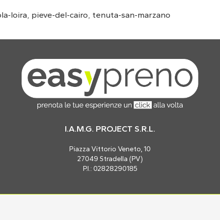
la-loira
,
pieve-del-cairo
,
tenuta-san-marzano
I.A.M.G. PROJECT S.R.L.
Piazza Vittorio Veneto, 10
27049 Stradella (PV)
P.I.: 02828290185