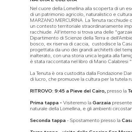
Nel cuore della Lomellina alla scoperta di un e
di un patrimonio agricolo, naturalistico e cultur
MARZANO MERCURINA. La Tenuta racchiude due
un contesto territoriale straordinariamente im
racchiude. All'interno si trova una delle "garzai
Dipartimento di Scienze della Terra e dell'Ambien
bosco, ex riserva di caccia, custodisce la Casa
progettata da uno dei grandi architetti del tem
inalterato, con una storia unica legata alla fami
è stata raccontata nel libro di Mario Calabresi 
La Tenuta è ora custodita dalla Fondazione Da
di lucro, che promuove la cultura per la tutela r
RITROVO: 9:45 a Pieve del Cairo,
presso la
T
Prima tappa -
Visiteremo la
Garzaia
presente 
naturale della Lomellina, e gli ambienti circostan
Seconda tappa
- Spostamento presso la
Casa