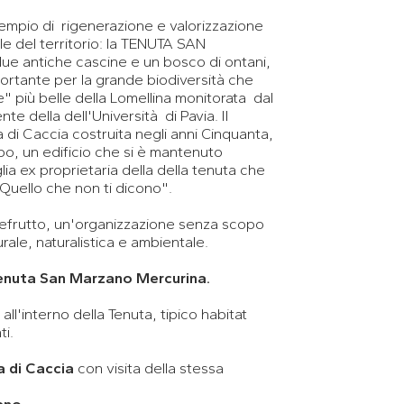
sempio di rigenerazione e valorizzazione
ale del territorio: la TENUTA SAN
 antiche cascine e un bosco di ontani,
portante per la grande biodiversità che
e" più belle della Lomellina monitorata dal
te della dell'Università di Pavia. Il
 di Caccia costruita negli anni Cinquanta,
po, un edificio che si è mantenuto
glia ex proprietaria della della tenuta che
"Quello che non ti dicono".
refrutto, un'organizzazione senza scopo
urale, naturalistica e ambientale.
enuta San Marzano Mercurina.
all'interno della Tenuta, tipico habitat
ti.
 di Caccia
con visita della stessa