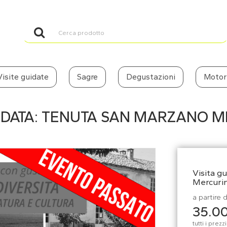
Visite guidate
Sagre
Degustazioni
Motor
UIDATA: TENUTA SAN MARZANO 
Visita g
Mercuri
a partire 
35.0
tutti i prez