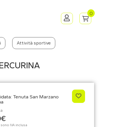
0
i
Attività sportive
MERCURINA
uidata: Tenuta San Marzano
na
da
0€
zi sono IVA inclusa