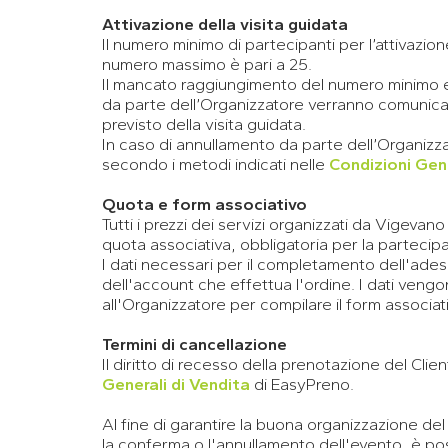
Attivazione della visita guidata
Il numero minimo di partecipanti per l’attivazion
numero massimo è pari a 25.
Il mancato raggiungimento del numero minimo e
da parte dell’Organizzatore verranno comunicati
previsto della visita guidata.
In caso di annullamento da parte dell’Organizza
secondo i metodi indicati nelle
Condizioni Gene
Quota e form associativo
Tutti i prezzi dei servizi organizzati da Vigeva
quota associativa, obbligatoria per la partecipaz
I dati necessari per il completamento dell'adesi
dell'account che effettua l'ordine. I dati veng
all'Organizzatore per compilare il form associat
Termini di cancellazione
Il diritto di recesso della prenotazione del Cli
Generali di Vendita
di EasyPreno.
Al fine di garantire la buona organizzazione del
la conferma o l'annullamento dell'evento, è poss