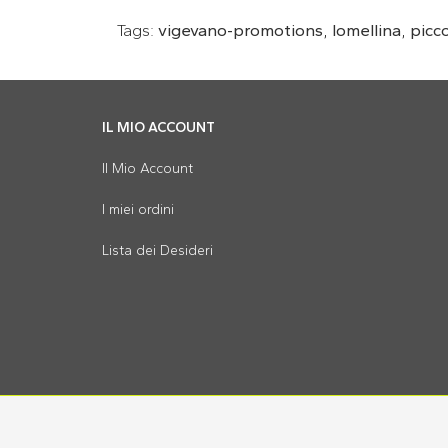
Tags:
vigevano-promotions
,
lomellina
,
picco
IL MIO ACCOUNT
Il Mio Account
I miei ordini
Lista dei Desideri