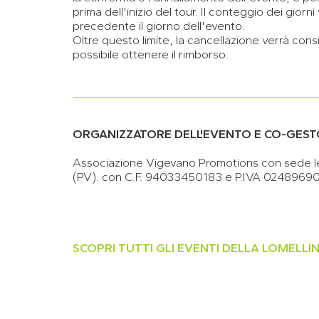
prima dell'inizio del tour. Il conteggio dei gior
precedente il giorno dell'evento.
Oltre questo limite, la cancellazione verrà co
possibile ottenere il rimborso.
ORGANIZZATORE DELL'EVENTO E CO-GEST
Associazione Vigevano Promotions con sede le
(PV). con C.F. 94033450183 e P.IVA 0248969
SCOPRI TUTTI GLI EVENTI DELLA LOMELL