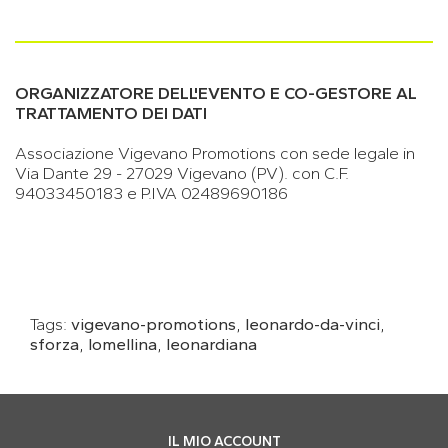
ORGANIZZATORE DELL'EVENTO E CO-GESTORE AL
TRATTAMENTO DEI DATI
Associazione Vigevano Promotions con sede legale in
Via Dante 29 - 27029 Vigevano (PV). con C.F.
94033450183 e P.IVA 02489690186
Tags:
vigevano-promotions
,
leonardo-da-vinci
,
sforza
,
lomellina
,
leonardiana
IL MIO ACCOUNT