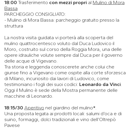
18:00
Trasferimento
con mezzi propri
al
Mulino di Mora
Bassa
PARCHEGGIO CONSIGLIATO:
- Mulino di Mora Bassa: parcheggio gratuito presso la
struttura
La nostra visita guidata vi porterà alla scoperta del
mulino quattrocentesco voluto dal Duca Ludovico il
Moro, costruito sul corso della Roggia Mora, una delle
opere idrauliche volute sempre dal Duca per il governo
delle acque di Vigevano.
Tra storia e leggenda conoscerete anche colui che
giunse fino a Vigevano come ospite alla corte sforzesca
di Milano, incuriosito dai lavori di Ludovico, come
testimoniano i fogli dei suoi codici:
Leonardo da Vinci
.
Oggi il Mulino è sede della Mostra permanente delle
macchine di Leonardo.
18:15/30
Aperitivo
nel giardino del mulino
*
.
Una proposta legata ai prodotti locali: salumi d’oca e di
suino, formaggi, dolci tradizionali e vino dell’Oltrepò
Pavese