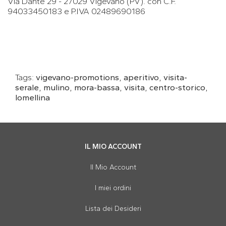
Via Dante 29 - 27029 Vigevano (PV). con C.F.
94033450183 e P.IVA 02489690186
Tags:
vigevano-promotions
,
aperitivo
,
visita-
serale
,
mulino
,
mora-bassa
,
visita
,
centro-storico
,
lomellina
IL MIO ACCOUNT
Il Mio Account
I miei ordini
Lista dei Desideri