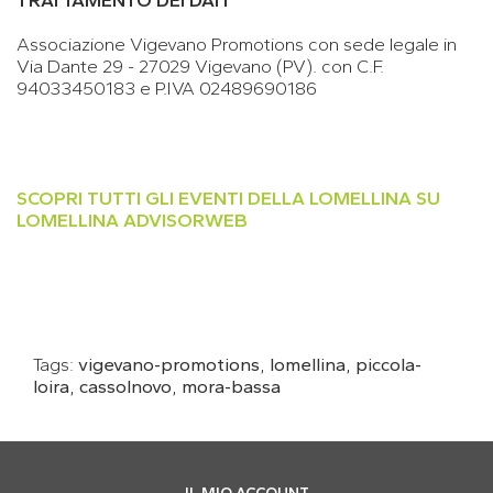
Associazione Vigevano Promotions con sede legale in
Via Dante 29 - 27029 Vigevano (PV). con C.F.
94033450183 e P.IVA 02489690186
SCOPRI TUTTI GLI EVENTI DELLA LOMELLINA SU
LOMELLINA ADVISORWEB
Tags:
vigevano-promotions
,
lomellina
,
piccola-
loira
,
cassolnovo
,
mora-bassa